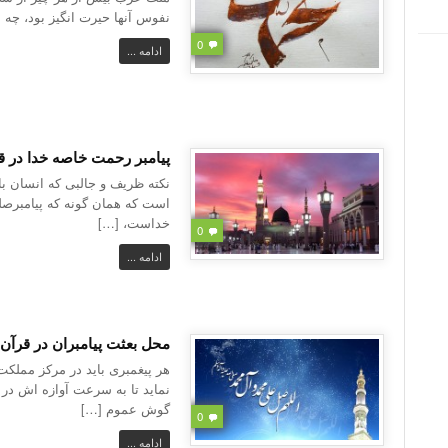
نفوس آنها حیرت انگیز بود، چه 
0
ادامه ...
پیامبر رحمت خاصه خدا در ق
نکته ظریف و جالبی که انسان بای
است که همان گونه که پیامبرصلی
خداست، […]
0
ادامه ...
محل بعثت پیامبران در قرآن
هر پیغمبری باید در مرکز مملک
نماید تا به سرعت آوازه اش د
گوش عموم […]
0
ادامه ...