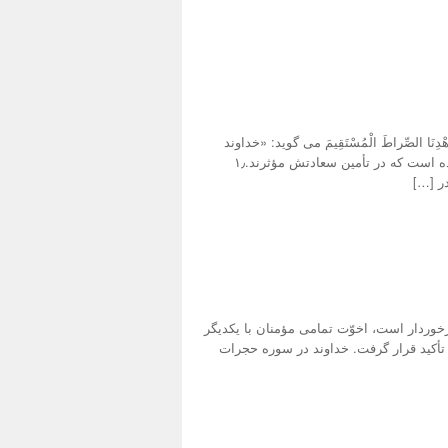
نَا الصِّراطَ الْمُسْتَقِیمَ می گوید: «خداوند
چهار نوع هدایت به آدمی بخشیده است که در تأمین سعادتش مؤثرند.۱٫
ر […]
خوردار است، اخوّت تمامی مؤمنان با یکدیگر
تأکید قرار گرفت. خداوند در سوره حجرات