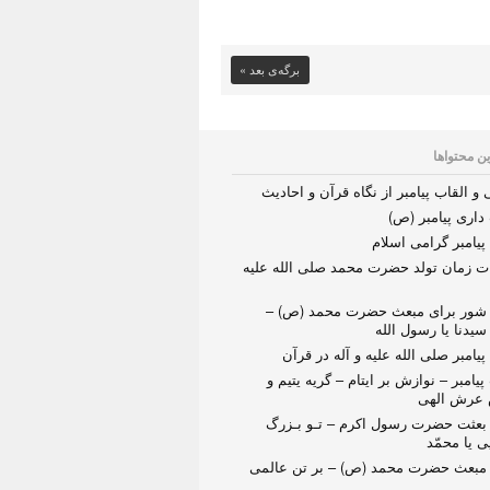
برگه‌ی بعد »
ین محتواها
و القاب پیامبر از نگاه قرآن و احادیث
داری پیامبر (ص)
پیامبر گرامی اسلام
ت زمان تولد حضرت محمد صلی الله علیه
شور برای مبعث حضرت محمد (ص) –
سیدنا یا رسول الله
پیامبر صلی الله علیه و آله در قرآن
یامبر – نوازش بر ایتام – گریه یتیم و
عرش الهی
بعثت حضرت رسول اکرم – تـو بـزرگ
یی یا محمّد
مبعث حضرت محمد (ص) – بر تن عالمی