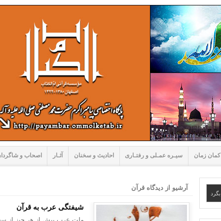
کمان زمان
سیـره عمـلی و رفتـاری
احادیث و سخنان
آثـار
اصحاب و شاگردا
آرشیو از دیدگاه قرآن
شیفتگی عرب به قرآن
ملت عرب بیش از هر چیز از سخن