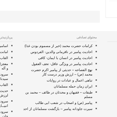
محتوای تصادفی
پربازدیدتر
کرامات حضرت محمد (خبر از مسموم بودن غذا)
اسامی 
احادیث پیامبر در نافرمانی والدین- الفردوس
امانت 
احادیث پیامبر در انسان با ایمان- کافی
القاب 
احادیث پیامبر در ویژگی عاقل- تحف العقول
معجزا
و آله
نهج الفصاحه – حدیثی از پیامبر اکرم حضرت
محمد (ص) – ارزش وزیر درست کار
سرود 
سیدنا 
تباهی اعمال و عبادات در روایات
القاب 
ایران زمان حمله مسلمانان
حدیث پ
طبقات – فقیهان و محدثان در طائف – محمد بن
لرزش 
مسلم
سرود 
پیامبر (ص) و اصحاب در شعب ابی طالب
انبیــا
سیرت جاودانه پیامبر – بازگشت مسلمانان از احد
سرود 
جان