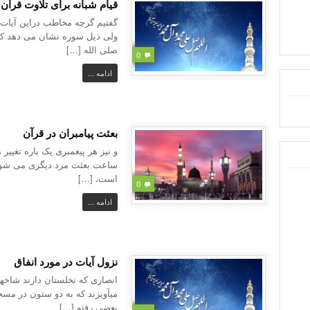
قیام شبانه برای تلاوت قرآن 
گفتیم گرچه مخاطب دراین آیات ،
ولی ذیل سوره نشان می دهد که 
صلی الله […]
0
ادامه ...
بعثت پیامبران در قرآن
و نیز هر پیغمبری یک باره تغیی
ساعت بعثت مرد دیگری می شود 
است، […]
0
ادامه ...
نزول آیات در مورد انفاق
انصاری که نخلستان دارند شاخهه
میآویزند که به دو ستون در مسجد
بعضی رفته […]