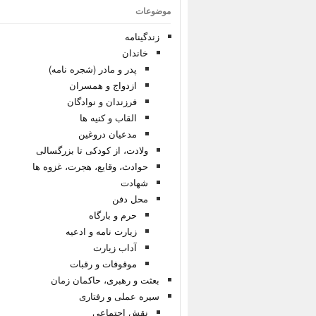
موضوعات
زندگینامه
خاندان
پدر و مادر (شجره نامه)
ازدواج و همسران
فرزندان و نوادگان
القاب و کنیه ها
مدعیان دروغین
ولادت، از کودکی تا بزرگسالی
حوادث، وقایع، هجرت، غزوه ها
شهادت
محل دفن
حرم و بارگاه
زیارت نامه و ادعیه
آداب زیارت
موقوفات و رقبات
بعثت و رهبری، حاکمان زمان
سیره عملی و رفتاری
نقش اجتماعی