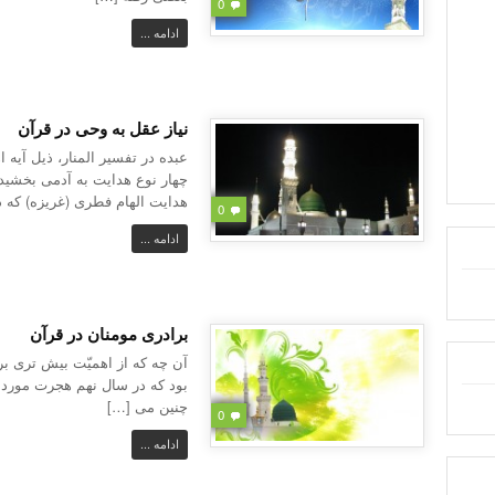
0
ادامه ...
نیاز عقل به وحی در قرآن
عبده در تفسیر المنار، ذیل آیه اهْدِ
هدایت الهام فطری (غریزه) که د
0
ادامه ...
برادری مومنان در قرآن
آن چه که از اهمیّت بیش تری بر
بود که در سال نهم هجرت مورد 
چنین می […]
0
ادامه ...