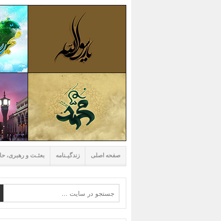
صفحه اصلی
زندگیـنامه
بعثـت و رهبری، حا